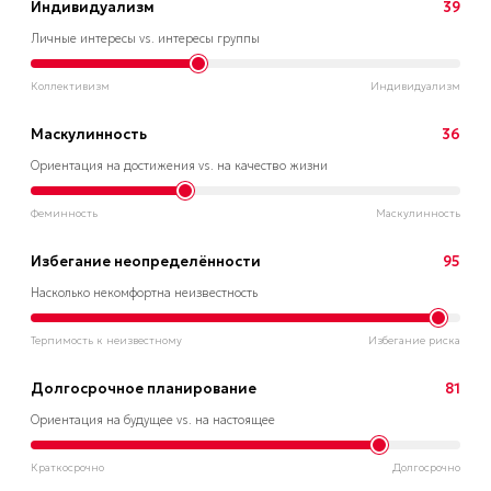
Индивидуализм
39
Личные интересы vs. интересы группы
Коллективизм
Индивидуализм
Маскулинность
36
Ориентация на достижения vs. на качество жизни
Феминность
Маскулинность
Избегание неопределённости
95
Насколько некомфортна неизвестность
Терпимость к неизвестному
Избегание риска
Долгосрочное планирование
81
Ориентация на будущее vs. на настоящее
Краткосрочно
Долгосрочно