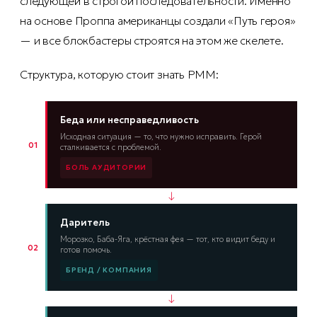
следующей в строгой последовательности. Именно
на основе Проппа американцы создали «Путь героя»
— и все блокбастеры строятся на этом же скелете.
Структура, которую стоит знать PMM:
Беда или несправедливость
Исходная ситуация — то, что нужно исправить. Герой
01
сталкивается с проблемой.
БОЛЬ АУДИТОРИИ
↓
Даритель
Морозко, Баба-Яга, крёстная фея — тот, кто видит беду и
02
готов помочь.
БРЕНД / КОМПАНИЯ
↓