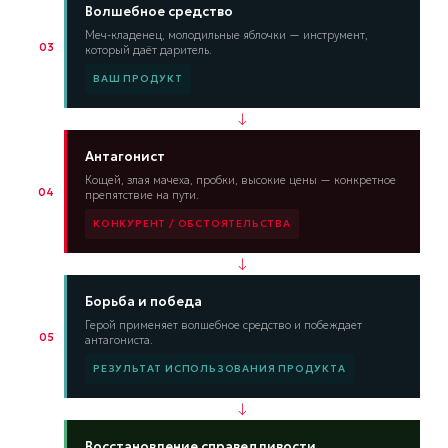
Волшебное средство
Меч-кладенец, молодильные яблочки — инструмент,
03
который даёт даритель.
ВАШ ПРОДУКТ
↓
Антагонист
Кощей, злая мачеха, пробки, высокие цены — конкретное
04
препятствие на пути.
КОНКУРЕНТ / ОБСТОЯТЕЛЬСТВА
↓
Борьба и победа
Герой применяет волшебное средство и побеждает
05
антагониста.
РЕЗУЛЬТАТ ИСПОЛЬЗОВАНИЯ ПРОДУКТА
↓
Восстановление справедливости