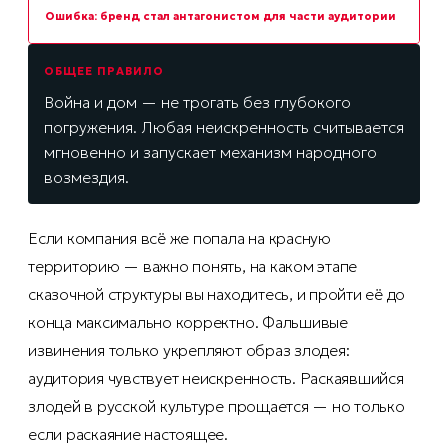
Ошибка: бренд стал антагонистом для части аудитории
ОБЩЕЕ ПРАВИЛО
Война и дом — не трогать без глубокого
погружения. Любая неискренность считывается
мгновенно и запускает механизм народного
возмездия.
Если компания всё же попала на красную
территорию — важно понять, на каком этапе
сказочной структуры вы находитесь, и пройти её до
конца максимально корректно. Фальшивые
извинения только укрепляют образ злодея:
аудитория чувствует неискренность. Раскаявшийся
злодей в русской культуре прощается — но только
если раскаяние настоящее.