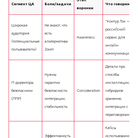
Сегмент ЦА
Боли/задачи
Что говорим
воронки
"Контур.Ток —
Широкая
Не знают, что
российский
аудитория
есть
Awareness
сервис для
(потенциальные
альтернатива
онлайн-
пользователи)
Zoom
коммуникаций"
Детали про
Нужны
способы
IT-директора,
гарантии
инсталляции,
безопасники
безопасности,
Consideration
гибридное
(ЛПР)
интеграции,
хранение,
стабильность
интеграции с
переговорками
Кейсы
Эффективность
использования,